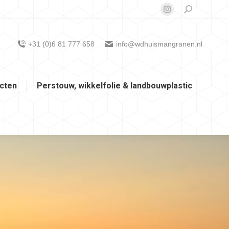
Zoeken:
Instagram
page
opens
+31 (0)6 81 777 658
info@wdhuismangranen.nl
in
new
window
cten
Perstouw, wikkelfolie & landbouwplastic