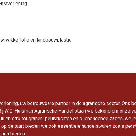
enstverlening
uw, wikkelfolie en landbouwplastic
rlening, uw betrouwbare partner in de agrarische sector. Ons be
j W.D. Huisman Agrarische Handel staan we bekend om onze veel
kuil en stro tot granen, peulvruchten en oliehoudende zaden, we
 op de taart bieden we ook essentiële handelswaren zoals perst
nnen bieden.