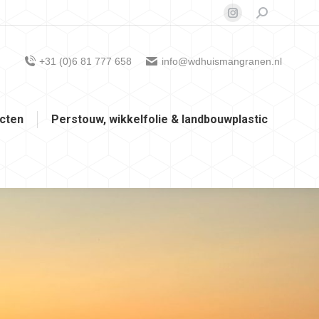
Zoeken:
Instagram
page
opens
+31 (0)6 81 777 658
info@wdhuismangranen.nl
in
new
window
cten
Perstouw, wikkelfolie & landbouwplastic